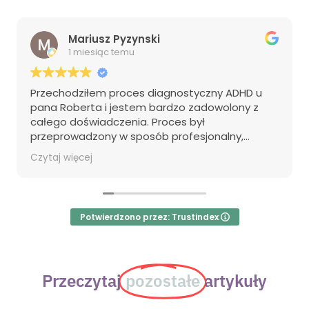
Mariusz Pyzynski
1 miesiąc temu
Przechodziłem proces diagnostyczny ADHD u
pana Roberta i jestem bardzo zadowolony z
całego doświadczenia. Proces był
przeprowadzony w sposób profesjonalny,
sprawny i przyjazny, a wszystkie etapy zostały
Czytaj więcej
jasno wyjaśnione. Pan Robert stworzył
komfortową atmosferę, dzięki której czułem się
swobodnie podczas diagnozy. Zdecydowanie
polecam jego usługi osobom poszukującym
Potwierdzono przez: Trustindex
rzetelnej diagnozy ADHD.
Przeczytaj
pozostałe
artykuły