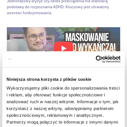
Jednorazowy kryzys czy okres przeciążenia nie stanowią
podstawy do rozpoznania ADHD. Kluczowy jest utrwalony
wzorzec funkcjonowania.
Kiedy warto rozważyć
diagnozę
Niniejsza strona korzysta z plików cookie
ADHD
u dorosłych
Wykorzystujemy pliki cookie do spersonalizowania treści
i reklam, aby oferować funkcje społecznościowe i
Diagnoza ma sens wtedy, gdy trudności:
analizować ruch w naszej witrynie. Informacje o tym, jak
korzystasz z naszej witryny, udostępniamy partnerom
są przewlekłe i obecne od lat,
społecznościowym, reklamowym i analitycznym.
Partnerzy mogą połączyć te informacje z innymi danymi
wpływają na jakość życia zawodowego lub osobistego,