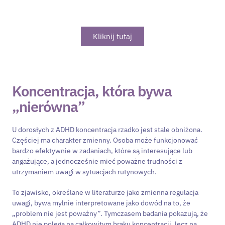
Sprawdź naszą ofertę profesjonalnej diagnozy ADHD
online
Kliknij tutaj
Koncentracja, która bywa
„nierówna”
U dorosłych z ADHD koncentracja rzadko jest stale obniżona.
Częściej ma charakter zmienny. Osoba może funkcjonować
bardzo efektywnie w zadaniach, które są interesujące lub
angażujące, a jednocześnie mieć poważne trudności z
utrzymaniem uwagi w sytuacjach rutynowych.
To zjawisko, określane w literaturze jako zmienna regulacja
uwagi, bywa mylnie interpretowane jako dowód na to, że
„problem nie jest poważny”. Tymczasem badania pokazują, że
ADHD nie polega na całkowitym braku koncentracji, lecz na