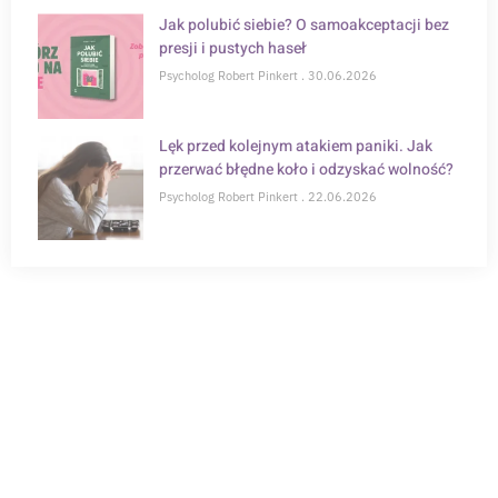
Jak polubić siebie? O samoakceptacji bez
presji i pustych haseł
Psycholog Robert Pinkert
30.06.2026
Lęk przed kolejnym atakiem paniki. Jak
przerwać błędne koło i odzyskać wolność?
Psycholog Robert Pinkert
22.06.2026
POTRZEBUJESZ WSPARCIA?
Zapisz się na konsultację online i zrób krok w
kierunku zdrowia psychicznego.