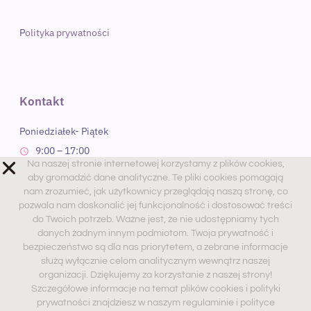
P
olityka prywatności
Kontakt
Poniedziałek- Piątek
Na naszej stronie internetowej korzystamy z plików cookies,
9:00 – 17:00
aby gromadzić dane analityczne. Te pliki cookies pomagają
nam zrozumieć, jak użytkownicy przeglądają naszą stronę, co
Sobota
pozwala nam doskonalić jej funkcjonalność i dostosować treści
do Twoich potrzeb. Ważne jest, że nie udostępniamy tych
9:00 – 13:00 PM
danych żadnym innym podmiotom. Twoja prywatność i
Telefon. 534-486-239
bezpieczeństwo są dla nas priorytetem, a zebrane informacje
służą wyłącznie celom analitycznym wewnątrz naszej
Mail. dobry@psychologwnecie.pl
organizacji. Dziękujemy za korzystanie z naszej strony!
Szczegółowe informacje na temat plików cookies i polityki
prywatności znajdziesz w naszym regulaminie i polityce
prywatności. Zamykając ten komunikat, akceptujesz
Zaobserwuj nas
regulamin.