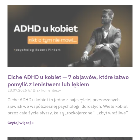
Ciche ADHD u kobiet — 7 objawów, które łatwo
pomylić z lenistwem lub lękiem
28.07.2026
Brak komentarzy
Ciche ADHD u kobiet to jedno z najczęściej przeoczanych
zjawisk we współczesnej psychologii dorosłych. Wiele kobiet
przez całe życie słyszy, że są „rozkojarzone”, „zbyt wrażliwe”
Czytaj więcej »