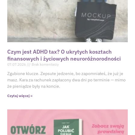
Czym jest ADHD tax? O ukrytych kosztach
finansowych i życiowych neuroróżnorodności
07.07.2026
Brak komentarzy
Zgubione klucze. Zepsute jedzenie, bo zapomniałeś, że już je
masz. Kara za rachunek zapłacony dwa dni po terminie — mimo
że pieniądze były na koncie.
Czytaj więcej »