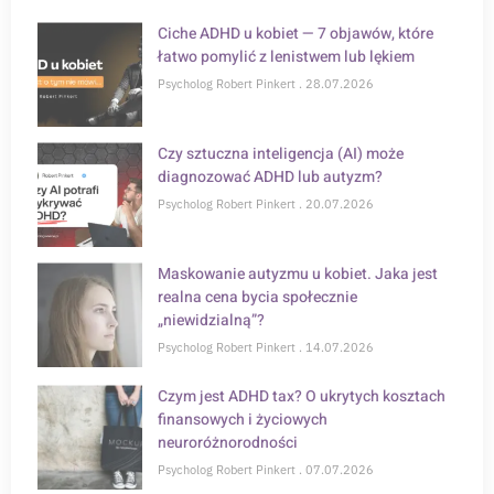
Ciche ADHD u kobiet — 7 objawów, które
łatwo pomylić z lenistwem lub lękiem
Psycholog Robert Pinkert
28.07.2026
Czy sztuczna inteligencja (AI) może
diagnozować ADHD lub autyzm?
Psycholog Robert Pinkert
20.07.2026
Maskowanie autyzmu u kobiet. Jaka jest
realna cena bycia społecznie
„niewidzialną”?
Psycholog Robert Pinkert
14.07.2026
Czym jest ADHD tax? O ukrytych kosztach
finansowych i życiowych
neuroróżnorodności
Psycholog Robert Pinkert
07.07.2026