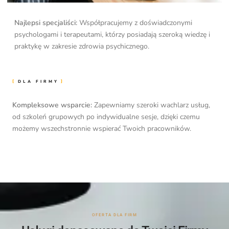
Najlepsi specjaliści:
Współpracujemy z doświadczonymi
psychologami i terapeutami, którzy posiadają szeroką wiedzę i
praktykę w zakresie zdrowia psychicznego.
DLA FIRMY
Kompleksowe wsparcie:
Zapewniamy szeroki wachlarz usług,
od szkoleń grupowych po indywidualne sesje, dzięki czemu
możemy wszechstronnie wspierać Twoich pracowników.
OFERTA DLA FIRM