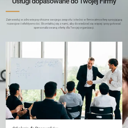
Usługi dopasowane do Twojej Firmy
Zainwestuj w zdrowie psychiczne swojego zespołu i stwórz w firmie atmosferę sprzyjającą
rozwojowi i efektywności. Skontaktuj się z nami, aby dowiedzieć się więcej i przygotować
spersonalizowaną ofertę dla Twojej organizacji.
Niniejsza strona korzysta z plików cookie
Wykorzystujemy pliki cookie do spersonalizowania treści
i reklam, aby oferować funkcje społecznościowe i
analizować ruch w naszej witrynie. Informacje o tym, jak
korzystasz z naszej witryny, udostępniamy partnerom
społecznościowym, reklamowym i analitycznym.
Partnerzy mogą połączyć te informacje z innymi danymi