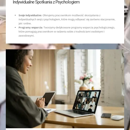
Indywidualne Spotkania z Psychologiem
Sesje indywidualne:
Oferujemy pracownikom możliwość skorzystania z
indywidualnych sesji z psychologiem, które mogą odbywać się zarówno stacjonarnie,
jak i online.
Programy wsparcia:
Tworzymy dedykowane programy wsparcia psychologicznego,
które pomagają pracownikom w radzeniu sobie z trudnościami osobistymi i
zawodowymi.