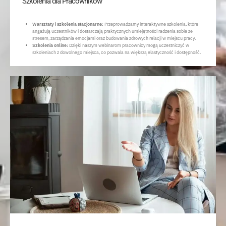
Szkolenia dla Pracowników
otrzymanymi od Ciebie lub uzyskanymi podczas
korzystania z ich usług.
Warsztaty i szkolenia stacjonarne:
Przeprowadzamy interaktywne szkolenia, które
angażują uczestników i dostarczają praktycznych umiejętności radzenia sobie ze
stresem, zarządzania emocjami oraz budowania zdrowych relacji w miejscu pracy.
Szkolenia online:
Dzięki naszym webinarom pracownicy mogą uczestniczyć w
Pokaż szczegóły
szkoleniach z dowolnego miejsca, co pozwala na większą elastyczność i dostępność.
Zezwól na wszystkie
Spersonalizuj
Odmowa