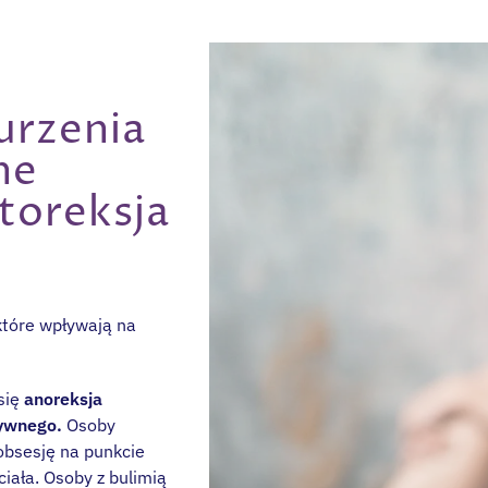
urzenia
ne
rtoreksja
które wpływają na
się
anoreksja
sywnego.
Osoby
 obsesję na punkcie
iała. Osoby z bulimią