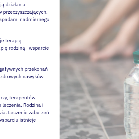
ją działania
 przeczyszczających.
 napadami nadmiernego
je terapię
ię rodziną i wsparcie
negatywnych przekonań
e zdrowych nawyków
arzy, terapeutów,
 leczenia. Rodzina i
wia. Leczenie zaburzeń
sparciu istnieje