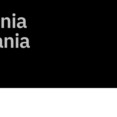
Test na
zaburzenia
odżywiania