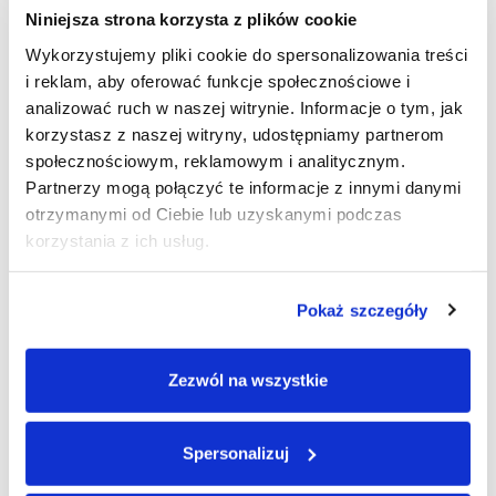
Niniejsza strona korzysta z plików cookie
Według najnowszych aktualizacji Diagnostycznych i
Wykorzystujemy pliki cookie do spersonalizowania treści
statystycznych (DSM-5) narzędziem badającym zaburzenia
osobowości narcystycznej jest SCID-5-PD (Structured Clinical
i reklam, aby oferować funkcje społecznościowe i
Interview for DSM-5 Personality Disorders)
analizować ruch w naszej witrynie. Informacje o tym, jak
korzystasz z naszej witryny, udostępniamy partnerom
Zaburzenie osobowości
społecznościowym, reklamowym i analitycznym.
histronicznej
Partnerzy mogą połączyć te informacje z innymi danymi
otrzymanymi od Ciebie lub uzyskanymi podczas
Osoby z zaburzeniem osobowości histronicznej wykazują
korzystania z ich usług.
stały wzorzec zachowań i myślenia, który obejmuje
następujące cechy:
Pokaż szczegóły
Tendencje do dramatyzowania:
Osoby z zaburzeniem
histronicznym często wyolbrzymiają swoje emocje i
wyrażają je w sposób teatralny. Mogą nadmiernie
Zezwól na wszystkie
dramatyzować sytuacje, aby przyciągnąć uwagę innych.
Skupienie na własnym wyglądzie:
Osoby z tym
Spersonalizuj
zaburzeniem często przykładają dużą wagę do swojego
wyglądu zewnętrznego, często starając się przyciągnąć