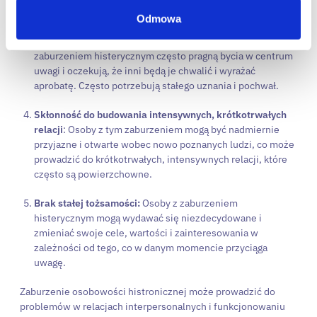
uwagę innych poprzez atrakcyjny wygląd, makijaż i ubiór.
Odmowa
Tendencje do poszukiwania aprobaty i pochwał:
Osoby z
zaburzeniem histerycznym często pragną bycia w centrum
uwagi i oczekują, że inni będą je chwalić i wyrażać
aprobatę. Często potrzebują stałego uznania i pochwał.
Skłonność do budowania intensywnych, krótkotrwałych
relacji
: Osoby z tym zaburzeniem mogą być nadmiernie
przyjazne i otwarte wobec nowo poznanych ludzi, co może
prowadzić do krótkotrwałych, intensywnych relacji, które
często są powierzchowne.
Brak stałej tożsamości:
Osoby z zaburzeniem
histerycznym mogą wydawać się niezdecydowane i
zmieniać swoje cele, wartości i zainteresowania w
zależności od tego, co w danym momencie przyciąga
uwagę.
Zaburzenie osobowości histronicznej może prowadzić do
problemów w relacjach interpersonalnych i funkcjonowaniu