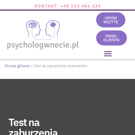
KONTAKT: +48 534 486 239
UMÓW
WIZYTĘ
PANEL
KLIENTA
Strona główna
»
Test na zaburzenia osobowości
Test na
zaburzenia