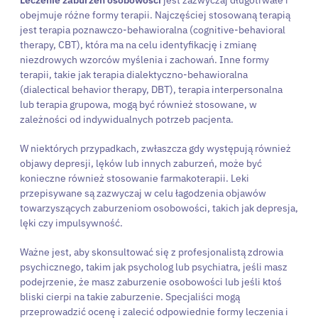
Leczenie zaburzeń osobowości
jest zazwyczaj długotrwałe i
obejmuje różne formy terapii. Najczęściej stosowaną terapią
jest terapia poznawczo-behawioralna (cognitive-behavioral
therapy, CBT), która ma na celu identyfikację i zmianę
niezdrowych wzorców myślenia i zachowań. Inne formy
terapii, takie jak terapia dialektyczno-behawioralna
(dialectical behavior therapy, DBT), terapia interpersonalna
lub terapia grupowa, mogą być również stosowane, w
zależności od indywidualnych potrzeb pacjenta.
W niektórych przypadkach, zwłaszcza gdy występują również
objawy depresji, lęków lub innych zaburzeń, może być
konieczne również stosowanie farmakoterapii. Leki
przepisywane są zazwyczaj w celu łagodzenia objawów
towarzyszących zaburzeniom osobowości, takich jak depresja,
lęki czy impulsywność.
Ważne jest, aby skonsultować się z profesjonalistą zdrowia
psychicznego, takim jak psycholog lub psychiatra, jeśli masz
podejrzenie, że masz zaburzenie osobowości lub jeśli ktoś
bliski cierpi na takie zaburzenie. Specjaliści mogą
przeprowadzić ocenę i zalecić odpowiednie formy leczenia i