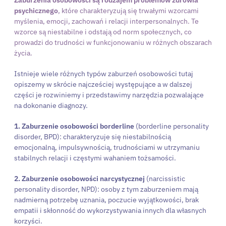
Zaburzenia osobowości są rodzajem problemów zdrowia
psychicznego
, które charakteryzują się trwałymi wzorcami
myślenia, emocji, zachowań i relacji interpersonalnych. Te
wzorce są niestabilne i odstają od norm społecznych, co
prowadzi do trudności w funkcjonowaniu w różnych obszarach
życia.
Istnieje wiele różnych typów zaburzeń osobowości tutaj
opiszemy w skrócie najcześciej występujące a w dalszej
części je rozwiniemy i przedstawimy narzędzia pozwalające
na dokonanie diagnozy.
1. Zaburzenie osobowości borderline
(borderline personality
disorder, BPD): charakteryzuje się niestabilnością
emocjonalną, impulsywnością, trudnościami w utrzymaniu
stabilnych relacji i częstymi wahaniem tożsamości.
2. Zaburzenie osobowości narcystycznej
(narcissistic
personality disorder, NPD): osoby z tym zaburzeniem mają
nadmierną potrzebę uznania, poczucie wyjątkowości, brak
empatii i skłonność do wykorzystywania innych dla własnych
korzyści.