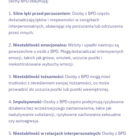
cechy BPD obejmują:
1.
Silne lęki przed porzuceniem
: Osoby z BPD często
doświadczają lęków i niepewności w związkach
interpersonalnych, obawiając się porzucenia lub odrzucenia
przez innych.
2.
Niestabilność emocjonalna:
Wzloty i upadki nastroju są
powszechne u osób z BPD. Mogą doświadczać intensywnych
emocji, takich jak gniew, smutek, uczucie pustki i
niekontrolowane wybuchy emocji.
3.
Niestabilność tożsamości:
Osoby z BPD mogą mieć
trudności z określeniem swojej tożsamości, co może
prowadzić do uczucia pustki lub pustki wewnętrznej.
4.
Impulsywność:
Osoby z BPD często podejmują ryzykowne
działania bez wcześniejszego zastanowienia, takie jak
nadużywanie substancji, ryzykowne zachowania seksualne
czy autoagresja.
5.
Niestabilność w relacjach interpersonalnych:
Osoby z BPD