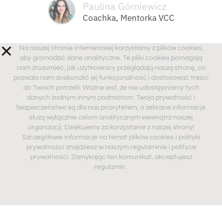
Paulina Górniewicz
Coachka, Mentorka VCC
Na naszej stronie internetowej korzystamy z plików cookies,
aby gromadzić dane analityczne. Te pliki cookies pomagają
nam zrozumieć, jak użytkownicy przeglądają naszą stronę, co
pozwala nam doskonalić jej funkcjonalność i dostosować treści
do Twoich potrzeb. Ważne jest, że nie udostępniamy tych
danych żadnym innym podmiotom. Twoja prywatność i
bezpieczeństwo są dla nas priorytetem, a zebrane informacje
służą wyłącznie celom analitycznym wewnątrz naszej
organizacji. Dziękujemy za korzystanie z naszej strony!
Szczegółowe informacje na temat plików cookies i polityki
prywatności znajdziesz w naszym regulaminie i polityce
prywatności. Zamykając ten komunikat, akceptujesz
regulamin.
Zapraszamy do spotkań z naszymi specjalistami oraz do 
śledzenia nas w mediach społecznościowych, aby być na 
bieżąco z najnowszymi informacjami ze świata zdrowia 
psychicznego. 