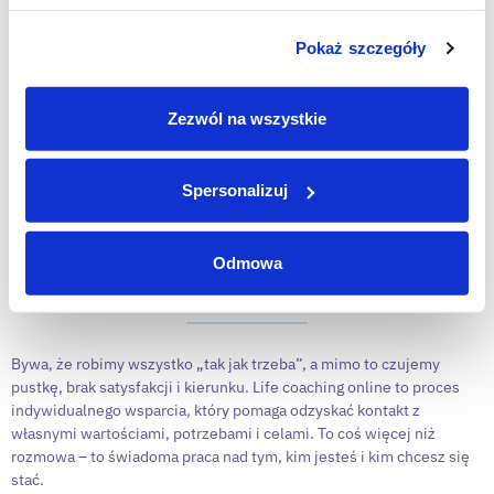
Pokaż szczegóły
Life coaching online –
Zezwól na wszystkie
odnajdź swoją drogę i
Spersonalizuj
zacznij żyć w zgodzie ze
sobą
Odmowa
Bywa, że robimy wszystko „tak jak trzeba”, a mimo to czujemy
pustkę, brak satysfakcji i kierunku. Life coaching online to proces
indywidualnego wsparcia, który pomaga odzyskać kontakt z
własnymi wartościami, potrzebami i celami. To coś więcej niż
rozmowa – to świadoma praca nad tym, kim jesteś i kim chcesz się
stać.