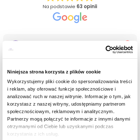
Na podstawie
63 opinii
Ewelina Kamińska
2 miesięcy temu
Polecam współpracę z Panem Robertem🙂
Niniejsza strona korzysta z plików cookie
Wykorzystujemy pliki cookie do spersonalizowania treści
i reklam, aby oferować funkcje społecznościowe i
analizować ruch w naszej witrynie. Informacje o tym, jak
korzystasz z naszej witryny, udostępniamy partnerom
społecznościowym, reklamowym i analitycznym.
Partnerzy mogą połączyć te informacje z innymi danymi
Potwierdzono przez: Trustindex
otrzymanymi od Ciebie lub uzyskanymi podczas
korzystania z ich usług.