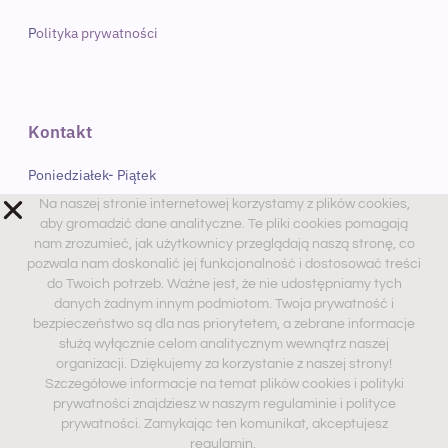
P
olityka prywatności
Kontakt
Poniedziałek- Piątek
Na naszej stronie internetowej korzystamy z plików cookies,
9:00 – 17:00
aby gromadzić dane analityczne. Te pliki cookies pomagają
nam zrozumieć, jak użytkownicy przeglądają naszą stronę, co
Sobota
pozwala nam doskonalić jej funkcjonalność i dostosować treści
do Twoich potrzeb. Ważne jest, że nie udostępniamy tych
9:00 – 13:00 PM
danych żadnym innym podmiotom. Twoja prywatność i
Telefon. 534-486-239
bezpieczeństwo są dla nas priorytetem, a zebrane informacje
służą wyłącznie celom analitycznym wewnątrz naszej
Mail. dobry@psychologwnecie.pl
organizacji. Dziękujemy za korzystanie z naszej strony!
Szczegółowe informacje na temat plików cookies i polityki
prywatności znajdziesz w naszym regulaminie i polityce
prywatności. Zamykając ten komunikat, akceptujesz
Zaobserwuj nas
regulamin.