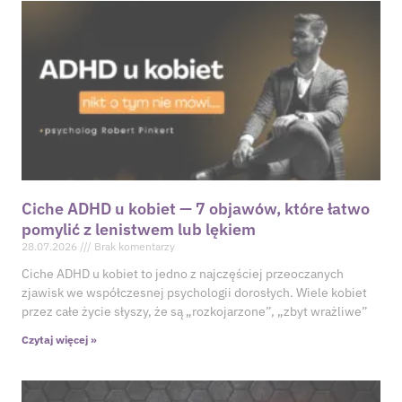
Ciche ADHD u kobiet — 7 objawów, które łatwo
pomylić z lenistwem lub lękiem
28.07.2026
Brak komentarzy
Ciche ADHD u kobiet to jedno z najczęściej przeoczanych
zjawisk we współczesnej psychologii dorosłych. Wiele kobiet
przez całe życie słyszy, że są „rozkojarzone”, „zbyt wrażliwe”
Czytaj więcej »