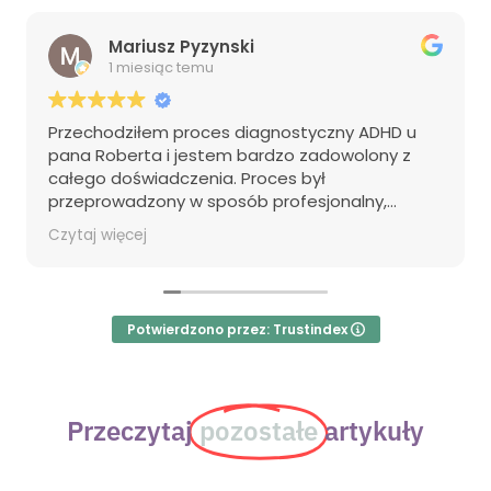
Mariusz Pyzynski
1 miesiąc temu
Przechodziłem proces diagnostyczny ADHD u
pana Roberta i jestem bardzo zadowolony z
całego doświadczenia. Proces był
przeprowadzony w sposób profesjonalny,
sprawny i przyjazny, a wszystkie etapy zostały
Czytaj więcej
jasno wyjaśnione. Pan Robert stworzył
komfortową atmosferę, dzięki której czułem się
swobodnie podczas diagnozy. Zdecydowanie
polecam jego usługi osobom poszukującym
Potwierdzono przez: Trustindex
rzetelnej diagnozy ADHD.
Przeczytaj
pozostałe
artykuły