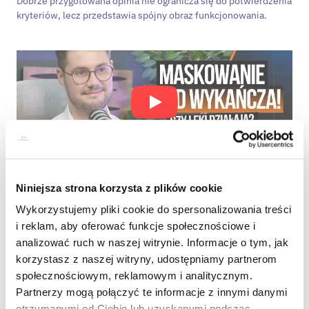
Dobrze przygotowana opinia nie ogranicza się do potwierdzenia
kryteriów, lecz przedstawia spójny obraz funkcjonowania.
Co diagnoza naprawdę daje
Niniejsza strona korzysta z plików cookie
Wykorzystujemy pliki cookie do spersonalizowania treści
Diagnoza ADHD nie jest rozwiązaniem samym w sobie. Nie
zmienia przeszłości i nie usuwa trudności z dnia na dzień. Może
i reklam, aby oferować funkcje społecznościowe i
jednak zmienić sposób ich rozumienia.
analizować ruch w naszej witrynie. Informacje o tym, jak
korzystasz z naszej witryny, udostępniamy partnerom
Dla wielu dorosłych oznacza to:
społecznościowym, reklamowym i analitycznym.
Partnerzy mogą połączyć te informacje z innymi danymi
uporządkowanie dotychczasowych doświadczeń,
otrzymanymi od Ciebie lub uzyskanymi podczas