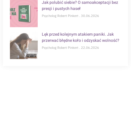
Jak polubić siebie? O samoakceptacji bez
presji i pustych haseł
Psycholog Robert Pinkert
30.06.2026
Lęk przed kolejnym atakiem paniki. Jak
przerwać błędne koło i odzyskać wolność?
Psycholog Robert Pinkert
22.06.2026
POTRZEBUJESZ WSPARCIA?
Zapisz się na konsultację online i zrób krok w
kierunku zdrowia psychicznego.