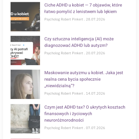
Ciche ADHD u kobiet — 7 objawów, które
łatwo pomylić z lenistwem lub lękiem
Psycholog Robert Pinkert
28.07.2026
Czy sztuczna inteligencja (AI) może
diagnozować ADHD lub autyzm?
Psycholog Robert Pinkert
20.07.2026
Maskowanie autyzmu u kobiet. Jaka jest
realna cena bycia społecznie
„niewidzialną”?
Psycholog Robert Pinkert
14.07.2026
Czym jest ADHD tax? O ukrytych kosztach
finansowych i życiowych
neuroróżnorodności
Psycholog Robert Pinkert
07.07.2026