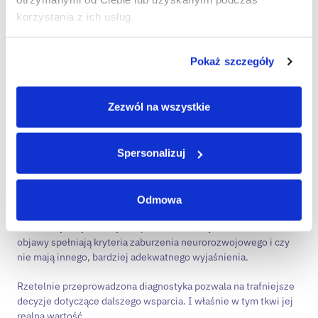
odejście od narracji o „braku dyscypliny”,
korzystania z ich usług.
bardziej adekwatne strategie radzenia sobie,
Pokaż szczegóły
lepsze dopasowanie terapii lub farmakoterapii.
W tym sensie diagnoza nie jest końcem procesu, lecz jego
Zezwól na wszystkie
początkiem.
Podsumowanie
Spersonalizuj
Diagnoza ADHD u dorosłych
to złożony proces wymagający
analizy historii życia, aktualnych trudności i ich konsekwencji.
Odmowa
Nie sprowadza się do wypełnienia testu ani do jednorazowej
konsultacji. Jej celem jest sprawdzenie, czy obserwowane
objawy spełniają kryteria zaburzenia neurorozwojowego i czy
nie mają innego, bardziej adekwatnego wyjaśnienia.
Rzetelnie przeprowadzona diagnostyka pozwala na trafniejsze
decyzje dotyczące dalszego wsparcia. I właśnie w tym tkwi jej
realna wartość.