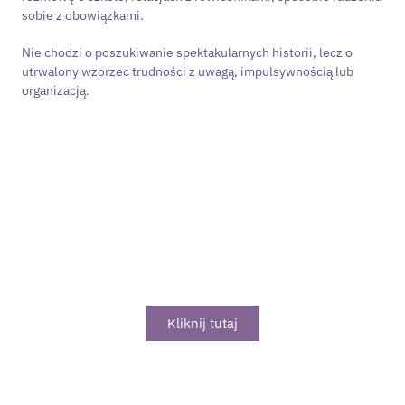
sobie z obowiązkami.
Nie chodzi o poszukiwanie spektakularnych historii, lecz o
utrwalony wzorzec trudności z uwagą, impulsywnością lub
organizacją.
Zastanawiasz się nad
diagnozą ADHD?
Sprawdź naszą ofertę profesjonalnej diagnozy ADHD
online
Kliknij tutaj