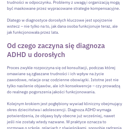
trudności w odpoczynku. Problemy z uwagą i organizacją mogą
być maskowane przez wypracowane strategie kompensacyjne.
Dlatego w diagnostyce dorosłych kluczowe jest spojrzenie
wstecz – nie tylko na to, jak dana osoba funkcjonuje teraz, ale
jak funkcjonowała przez lata.
Od czego zaczyna się diagnoza
ADHD u dorosłych
Proces zwykle rozpoczyna się od konsultacji, podczas której
omawiane są zgłaszane trudności i ich wpływ na życie
zawodowe, relacje oraz codzienne obowiązki. Istotne jest nie
tylko nasilenie objawów, ale ich konsekwencje – czy prowadzą
do realnego pogorszenia jakości funkcjonowania.
Kolejnym krokiem jest pogłębiony wywiad kliniczny obejmujący
okres dzieciństwa i adolescencji. Diagnoza ADHD wymaga
potwierdzenia, że objawy były obecne już wcześniej, nawet
jeśli nie zostały wtedy nazwane. W praktyce oznacza to
rozmowę o szkole, relacjach z rówieśnikami, sposobie radzenia