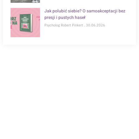
Jak polubić siebie? O samoakceptacji bez
presji i pustych haseł
Psycholog Robert Pinkert
30.06.2026
POTRZEBUJESZ WSPARCIA?
Zapisz się na konsultację online i zrób krok w
kierunku zdrowia psychicznego.
Wybierz specjalistę