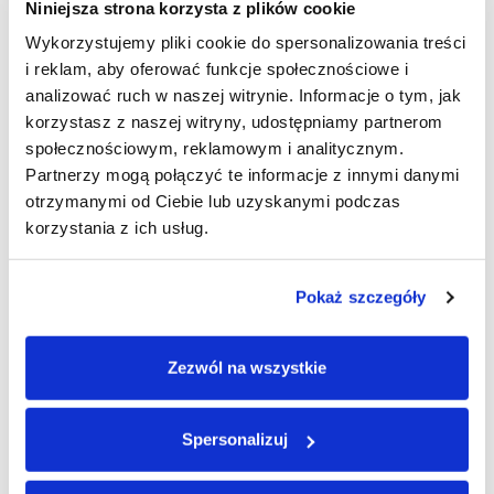
Niniejsza strona korzysta z plików cookie
ate
https://my.clevelandclinic.org/health/treatments/11766-
Wykorzystujemy pliki cookie do spersonalizowania treści
adhd-medication
i reklam, aby oferować funkcje społecznościowe i
https://www.additudemag.com/adhd-medication-for-
analizować ruch w naszej witrynie. Informacje o tym, jak
adults-and-children/
korzystasz z naszej witryny, udostępniamy partnerom
społecznościowym, reklamowym i analitycznym.
Partnerzy mogą połączyć te informacje z innymi danymi
otrzymanymi od Ciebie lub uzyskanymi podczas
CO OFERUJEMY?
korzystania z ich usług.
Powróć do swojej najlepszej
formy
Pokaż szczegóły
Zezwól na wszystkie
Spersonalizuj