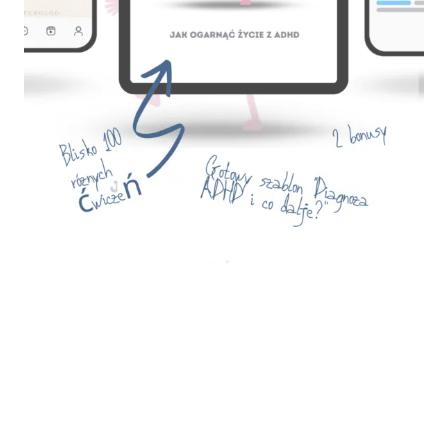
Potrzebujesz wsparcia
specjalisty?
Wybierz swojego eksperta, który pomoże Ci wyjść z