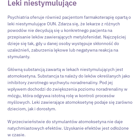
Leki niestymulujące
Psychiatria oferuje również pacjentom farmakoterapię opartą o
leki niestymulujące OUN. Zdarza się, że lekarze z różnych
powodów nie decydują się u konkretnego pacjenta na
przepisanie leków zawierających metylofenidat. Najczęściej
dzieje się tak, gdy u danej osoby występuje skłonność do
uzależnień, zaburzenia lękowe lub negatywna reakcja na
stymulanty.
Główną substancją zawartą w lekach niestymulujących jest
atomoksetyna. Substancja ta należy do leków określanych jako
inhibitory zwrotnego wychwytu noradrenaliny. Pod jej
wpływem dochodzi do zwiększenia poziomu noradrenaliny w
mózgu, która odgrywa istotną rolę w kontroli procesów
myślowych. Leki zawierające atomoksetynę podaje się zarówno
dzieciom, jak i dorosłym.
W przeciwieństwie do stymulantów atomoksetyna nie daje
natychmiastowych efektów. Uzyskanie efektów jest odłożone
w czasie.