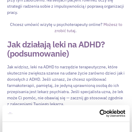
strategii radzenia sobie z impulsywnością i poprawą organizacji
pracy.
Chcesz umówić wizytę u psychoterapeuty online?
Możesz to
zrobić tutaj
.
Jak działają leki na ADHD?
(podsumowanie)
Jak widzisz, leki na ADHD to narzędzie terapeutyczne, które
skutecznie zwiększa szanse na udane życie zarówno dzieci jak i
dorosłych z ADHD. Jeśli uznasz, że chcesz spróbować
farmakoterapii, pamiętaj, że jedyną uprawnioną osobą do ich
przepisania jest lekarz psychiatra. Jeśli specjalista uzna, że lek
może Ci pomóc, nie obawiaj się — zacznij go stosować zgodnie
z zaleceniami Twojego lekarza.
Źródła:
https://pubchem.ncbi.nlm.nih.gov/compound/Methylphenid