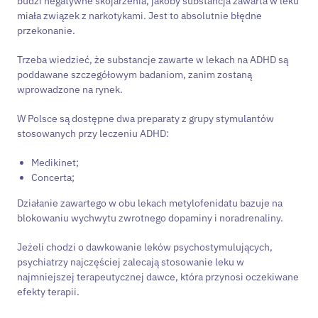
budzi negatywne skojarzenia, jakoby substancja zawarta w leku
miała związek z narkotykami. Jest to absolutnie błędne
przekonanie.
Trzeba wiedzieć, że substancje zawarte w lekach na ADHD są
poddawane szczegółowym badaniom, zanim zostaną
wprowadzone na rynek.
W Polsce są dostępne dwa preparaty z grupy stymulantów
stosowanych przy leczeniu ADHD:
Medikinet;
Concerta;
Działanie zawartego w obu lekach metylofenidatu bazuje na
blokowaniu wychwytu zwrotnego dopaminy i noradrenaliny.
Jeżeli chodzi o dawkowanie leków psychostymulujących,
psychiatrzy najczęściej zalecają stosowanie leku w
najmniejszej terapeutycznej dawce, która przynosi oczekiwane
efekty terapii.