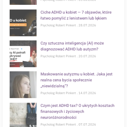
Ciche ADHD u kobiet — 7 objawów, które
łatwo pomylić z lenistwem lub lękiem
Psycholog Robert Pinkert
28.07.2026
Czy sztuczna inteligencja (AI) może
diagnozować ADHD lub autyzm?
Psycholog Robert Pinkert
20.07.2026
Maskowanie autyzmu u kobiet. Jaka jest
realna cena bycia społecznie
„niewidzialną”?
Psycholog Robert Pinkert
14.07.2026
Czym jest ADHD tax? O ukrytych kosztach
finansowych i życiowych
neuroróżnorodności
Psycholog Robert Pinkert
07.07.2026