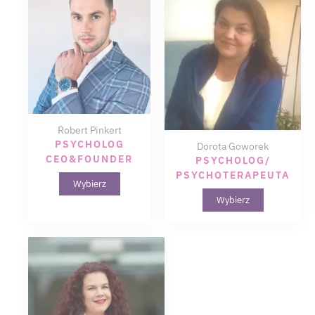
Robert Pinkert
PSYCHOLOG
Dorota Goworek
CEO&FOUNDER
PSYCHOLOG/
PSYCHOTERAPEUTA
Wybierz
Wybierz