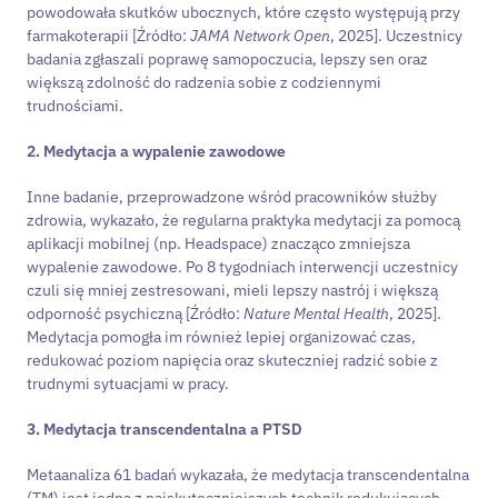
powodowała skutków ubocznych, które często występują przy
farmakoterapii [Źródło:
JAMA Network Open
, 2025]. Uczestnicy
badania zgłaszali poprawę samopoczucia, lepszy sen oraz
większą zdolność do radzenia sobie z codziennymi
trudnościami.
2. Medytacja a wypalenie zawodowe
Inne badanie, przeprowadzone wśród pracowników służby
zdrowia, wykazało, że regularna praktyka medytacji za pomocą
aplikacji mobilnej (np. Headspace) znacząco zmniejsza
wypalenie zawodowe. Po 8 tygodniach interwencji uczestnicy
czuli się mniej zestresowani, mieli lepszy nastrój i większą
odporność psychiczną [Źródło:
Nature Mental Health
, 2025].
Medytacja pomogła im również lepiej organizować czas,
redukować poziom napięcia oraz skuteczniej radzić sobie z
trudnymi sytuacjami w pracy.
3. Medytacja transcendentalna a PTSD
Metaanaliza 61 badań wykazała, że medytacja transcendentalna
(TM) jest jedną z najskuteczniejszych technik redukujących