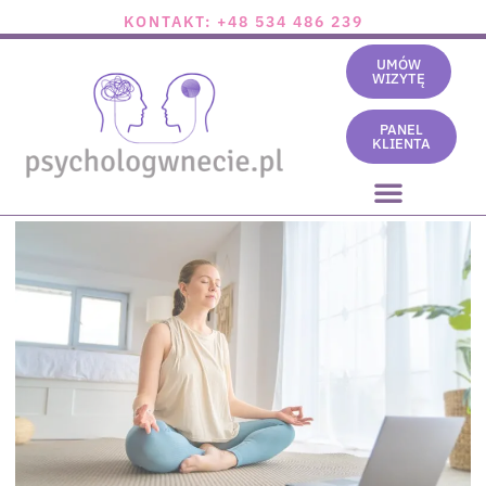
KONTAKT: +48 534 486 239
UMÓW
WIZYTĘ
PANEL
KLIENTA