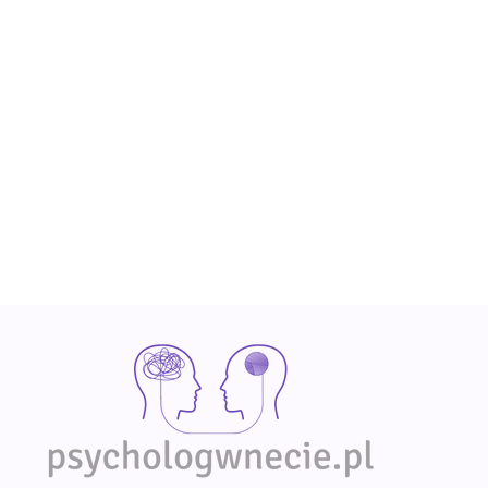
POTRZEBUJESZ WSPARCIA?
Zapisz się na konsultację online i zrób krok w
kierunku zdrowia psychicznego.
Wybierz specjalistę