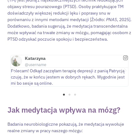
objawy stresu pourazowego (PTSD). Osoby praktykujące TM
doświadczyły większej redukcji lęku i poprawy snu w
porównaniu z innymi metodami medytacji [Źródło:
PNAS
, 2025].
Dodatkowo, badania sugerują, że medytacja transcendentalna
może wpływać na trwałe zmiany w mózgu, pomagając osobom z
PTSD odzyskać poczucie spokoju i bezpieczeństwa.
Katarzyna
@username
Polecam! Odkąd zaczęłam terapię depresji z panią Patrycją
Pra
line
czuję, że w końcu jestem w dobrych rękach. Wygodnie jest
lep
em
mi bo sesje są online.
pa
Jak medytacja wpływa na mózg?
Badania neurobiologiczne pokazują, że medytacja wywołuje
realne zmiany w pracy naszego mózgu: