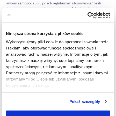
swoim samopoczuciu po ich regularnym stosowaniu? Jeśli
dopiero zaczynasz swoją przygodę z medytacją, daj znać, co
najbardziej Cię w niej interesuje i jakie masz oczekiwania.
Tworzymy tu przestrzeń do wymiany doświadczeń i wzajemnej
inspiracji, więc zachęcamy do dzielenia się swoimi
przemyśleniami i poradami! 😊
Niniejsza strona korzysta z plików cookie
Wykorzystujemy pliki cookie do spersonalizowania treści
Sprawdź inne artykuły
i reklam, aby oferować funkcje społecznościowe i
analizować ruch w naszej witrynie. Informacje o tym, jak
korzystasz z naszej witryny, udostępniamy partnerom
społecznościowym, reklamowym i analitycznym.
Partnerzy mogą połączyć te informacje z innymi danymi
otrzymanymi od Ciebie lub uzyskanymi podczas
korzystania z ich usług.
Pokaż szczegóły