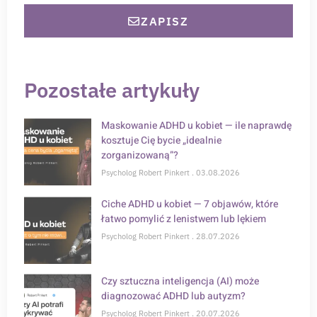
ZAPISZ
Pozostałe artykuły
Maskowanie ADHD u kobiet — ile naprawdę
kosztuje Cię bycie „idealnie
zorganizowaną”?
Psycholog Robert Pinkert
03.08.2026
Ciche ADHD u kobiet — 7 objawów, które
łatwo pomylić z lenistwem lub lękiem
Psycholog Robert Pinkert
28.07.2026
Czy sztuczna inteligencja (AI) może
diagnozować ADHD lub autyzm?
Psycholog Robert Pinkert
20.07.2026