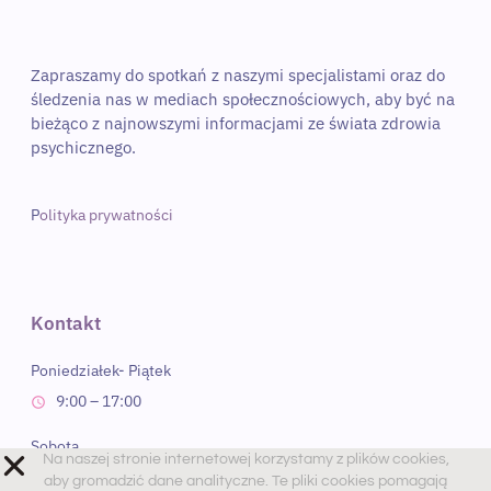
Zapraszamy do spotkań z naszymi specjalistami oraz do 
śledzenia nas w mediach społecznościowych, aby być na 
bieżąco z najnowszymi informacjami ze świata zdrowia 
psychicznego. 
P
olityka prywatności
Kontakt
Poniedziałek- Piątek
Na naszej stronie internetowej korzystamy z plików cookies,
9:00 – 17:00
aby gromadzić dane analityczne. Te pliki cookies pomagają
nam zrozumieć, jak użytkownicy przeglądają naszą stronę, co
Sobota
pozwala nam doskonalić jej funkcjonalność i dostosować treści
do Twoich potrzeb. Ważne jest, że nie udostępniamy tych
9:00 – 13:00 PM
danych żadnym innym podmiotom. Twoja prywatność i