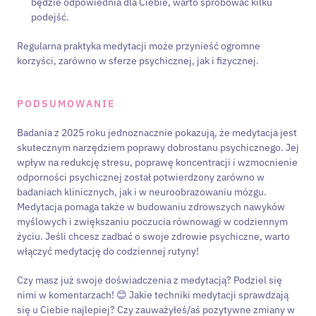
będzie odpowiednia dla Ciebie, warto spróbować kilku
podejść.
Regularna praktyka medytacji może przynieść ogromne
korzyści, zarówno w sferze psychicznej, jak i fizycznej.
PODSUMOWANIE
Badania z 2025 roku jednoznacznie pokazują, że medytacja jest
skutecznym narzędziem poprawy dobrostanu psychicznego. Jej
wpływ na redukcję stresu, poprawę koncentracji i wzmocnienie
odporności psychicznej został potwierdzony zarówno w
badaniach klinicznych, jak i w neuroobrazowaniu mózgu.
Medytacja pomaga także w budowaniu zdrowszych nawyków
myślowych i zwiększaniu poczucia równowagi w codziennym
życiu. Jeśli chcesz zadbać o swoje zdrowie psychiczne, warto
włączyć medytację do codziennej rutyny!
Czy masz już swoje doświadczenia z medytacją? Podziel się
nimi w komentarzach! 😊 Jakie techniki medytacji sprawdzają
się u Ciebie najlepiej? Czy zauważyłeś/aś pozytywne zmiany w