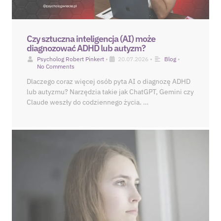
Czy sztuczna inteligencja (AI) może
diagnozować ADHD lub autyzm?
Psycholog Robert Pinkert
•
20.07.2026
•
Blog
•
No Comments
Dlaczego coraz więcej osób pyta AI o diagnozę ADHD
lub autyzmu? Narzędzia takie jak ChatGPT, Gemini czy
Claude weszły do codziennego życia. …