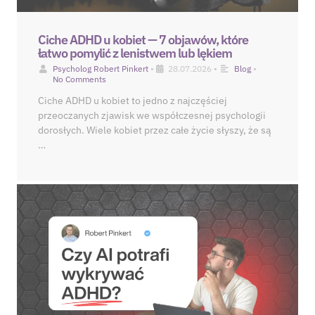
Ciche ADHD u kobiet — 7 objawów, które
łatwo pomylić z lenistwem lub lękiem
Psycholog Robert Pinkert
•
28.07.2026
•
Blog
•
No Comments
Ciche ADHD u kobiet to jedno z najczęściej
przeoczanych zjawisk we współczesnej psychologii
dorosłych. Wiele kobiet przez całe życie słyszy, że są
…