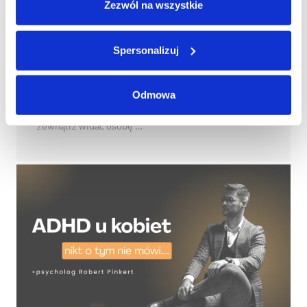
Zezwól na wszystkie
Maskowanie ADHD u kobiet — ile naprawdę
kosztuje Cię bycie „idealnie zorganizowaną”?
Spersonalizuj
Psycholog Robert Pinkert
•
03.08.2026
•
Blog
•
No Comments
Maskowanie ADHD u kobiet to jeden z najbardziej
Odmowa
wyczerpujących, a zarazem najmniej widocznych
mechanizmów, jakie towarzyszą temu zaburzeniu. Z
zewnątrz widać osobę …