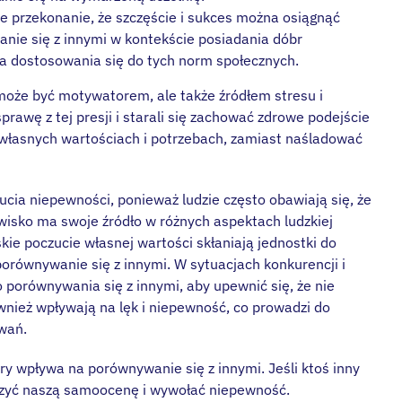
 przekonanie, że szczęście i sukces można osiągnąć
nie się z innymi w kontekście posiadania dóbr
ia dostosowania się do tych norm społecznych.
może być motywatorem, ale także źródłem stresu i
prawę z tej presji i starali się zachować zdrowe podejście
 własnych wartościach i potrzebach, zamiast naśladować
ucia niepewności, ponieważ ludzie często obawiają się, że
jawisko ma swoje źródło w różnych aspektach ludzkiej
skie poczucie własnej wartości skłaniają jednostki do
orównywanie się z innymi. W sytuacjach konkurencji i
 porównywania się z innymi, aby upewnić się, że nie
ównież wpływają na lęk i niepewność, co prowadzi do
wań.
ry wpływa na porównywanie się z innymi. Jeśli ktoś inny
szyć naszą samoocenę i wywołać niepewność.