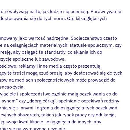
óre wpływają na to, jak ludzie się oceniają. Porównywanie
 dostosowania się do tych norm. Oto kilka głębszych
romowany jako wartość nadrzędna. Społeczeństwo często
e na osiągnięciach materialnych, statusie społecznym, czy
esję, aby osiągać te standardy, co skłania ich do
pozycje społeczne lub zawodowe.
ościowe, reklamy i inne media często prezentują
jący te treści mogą czuć presję, aby dostosować się do tych
azów na mediach społecznościowych może prowadzić do
snego życia.
zyjaciele i społeczeństwo ogólnie mają oczekiwania co do
m synem” czy „dobrą córką”, spełnianie oczekiwań rodziny
nia się z innymi i dążenia do osiągnięcia tych oczekiwań.
cyjnych obszarach, takich jak rynek pracy czy edukacja,
ją swoje kwalifikacje i osiągnięcia do innych, aby
anie się na wymarzoną uczelnię.