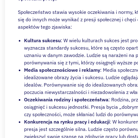
Społeczeństwo stawia wysokie oczekiwania i normy, kt
się do innych może wynikać z presji społecznej i chęci
aspektów tego zjawiska:
Kultura sukcesu
: W wielu kulturach sukces jest p
wyznacza standardy sukcesu, które są często opart
uznaniu w danym zawodzie. Ludzie są narażeni na pr
porównywania się z tymi, którzy osiągnęli wyższe 
Media społecznościowe i reklamy
: Media społeczn
idealizowane obrazy życia i sukcesu. Ludzie ogląda
idealów. Porównywanie się do idealizowanych obr
poczucia niewystarczalności i niezadowolenia z wła
Oczekiwania rodziny i społeczeństwa
: Rodzina, pr
osiągnięć i sukcesu jednostki. Presja bycia „dobry
czy społeczności, może skłaniać ludzi do porównywa
Konkurencja na rynku pracy i edukacji
: W konkuren
presja jest szczególnie silna. Ludzie często porównu
zwiększyć swoje szanse na zdobycie pracy lub dost