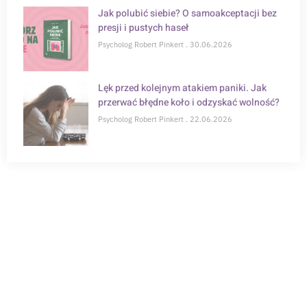
Jak polubić siebie? O samoakceptacji bez
presji i pustych haseł
Psycholog Robert Pinkert
30.06.2026
Lęk przed kolejnym atakiem paniki. Jak
przerwać błędne koło i odzyskać wolność?
Psycholog Robert Pinkert
22.06.2026
POTRZEBUJESZ WSPARCIA?
Zapisz się na konsultację online i zrób krok w
kierunku zdrowia psychicznego.