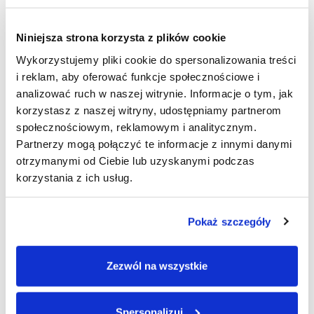
doświadczasz objawów takich jak ataki paniki,
unikanie sytuacji wywołujących lęk, problemy ze
snem, trudności w pracy lub w relacjach, pomoc
Niniejsza strona korzysta z plików cookie
terapeutyczna może być bardzo korzystna.
Wczesna interwencja może zapobiec pogorszeniu
Wykorzystujemy pliki cookie do spersonalizowania treści
się objawów i poprawić jakość życia.
i reklam, aby oferować funkcje społecznościowe i
analizować ruch w naszej witrynie. Informacje o tym, jak
korzystasz z naszej witryny, udostępniamy partnerom
społecznościowym, reklamowym i analitycznym.
CO OFERUJEMY?
Partnerzy mogą połączyć te informacje z innymi danymi
otrzymanymi od Ciebie lub uzyskanymi podczas
Powróć do swojej najlepszej
korzystania z ich usług.
formy
Pokaż szczegóły
Zezwól na wszystkie
Spersonalizuj