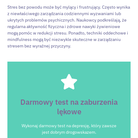
Stres bez powodu może być mylący i frustrujący. Często wynika
z niewłaściwego zarządzania codziennymi wyzwaniami lub
ukrytych problemów psychicznych. Naukowcy podkreślają, że
regularna aktywność fizyczna i zdrowe nawyki żywieniowe
mogą pomóc w redukcji stresu. Ponadto, techniki oddechowe i
mindfulness mogą być niezwykle skuteczne w zarządzaniu
stresem bez wyraźnej przyczyny.
Zrób test
Darmowy test na zaburzenia
Kliknij w przycisk "zrób test"
lękowe
lękowe
Darmowy test na zaburzenia
Wykonaj darmowy test na depresję, który zawsze
jest dobrym drogowskazem.