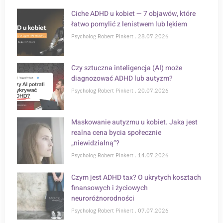
Ciche ADHD u kobiet — 7 objawów, które
łatwo pomylić z lenistwem lub lękiem
Psycholog Robert Pinkert
28.07.2026
Czy sztuczna inteligencja (AI) może
diagnozować ADHD lub autyzm?
Psycholog Robert Pinkert
20.07.2026
Maskowanie autyzmu u kobiet. Jaka jest
realna cena bycia społecznie
„niewidzialną”?
Psycholog Robert Pinkert
14.07.2026
Czym jest ADHD tax? O ukrytych kosztach
finansowych i życiowych
neuroróżnorodności
Psycholog Robert Pinkert
07.07.2026