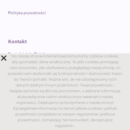
P
olityka prywatności
Kontakt
Poniedziałek- Piątek
Na naszej stronie internetowej korzystamy z plików cookies,
9:00 – 17:00
aby gromadzić dane analityczne. Te pliki cookies pomagają
nam zrozumieć, jak użytkownicy przeglądają naszą stronę, co
Sobota
pozwala nam doskonalić jej funkcjonalność i dostosować treści
do Twoich potrzeb. Ważne jest, że nie udostępniamy tych
9:00 – 13:00 PM
danych żadnym innym podmiotom. Twoja prywatność i
Telefon. 534-486-239
bezpieczeństwo są dla nas priorytetem, a zebrane informacje
służą wyłącznie celom analitycznym wewnątrz naszej
Mail. dobry@psychologwnecie.pl
organizacji. Dziękujemy za korzystanie z naszej strony!
Szczegółowe informacje na temat plików cookies i polityki
prywatności znajdziesz w naszym regulaminie i polityce
prywatności. Zamykając ten komunikat, akceptujesz
Zaobserwuj nas
regulamin.