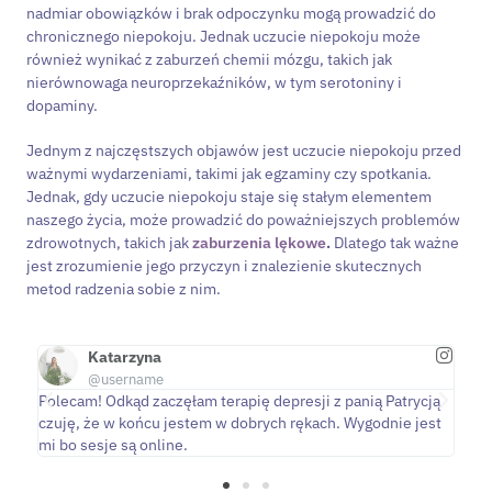
nadmiar obowiązków i brak odpoczynku mogą prowadzić do
chronicznego niepokoju. Jednak uczucie niepokoju może
również wynikać z zaburzeń chemii mózgu, takich jak
nierównowaga neuroprzekaźników, w tym serotoniny i
dopaminy.
Jednym z najczęstszych objawów jest uczucie niepokoju przed
ważnymi wydarzeniami, takimi jak egzaminy czy spotkania.
Jednak, gdy uczucie niepokoju staje się stałym elementem
naszego życia, może prowadzić do poważniejszych problemów
zdrowotnych, takich jak
zaburzenia lękowe
.
Dlatego tak ważne
jest zrozumienie jego przyczyn i znalezienie skutecznych
metod radzenia sobie z nim.
Katarzyna
@username
Polecam! Odkąd zaczęłam terapię depresji z panią Patrycją
Pra
line
czuję, że w końcu jestem w dobrych rękach. Wygodnie jest
lep
em
mi bo sesje są online.
pa