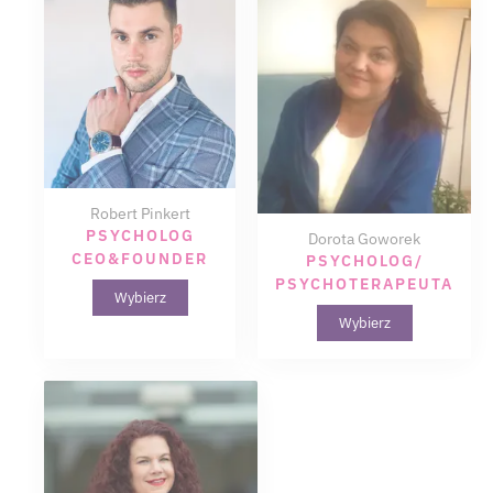
Robert Pinkert
PSYCHOLOG
Dorota Goworek
CEO&FOUNDER
PSYCHOLOG/
PSYCHOTERAPEUTA
Wybierz
Wybierz