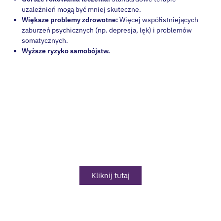
uzależnień mogą być mniej skuteczne.
Większe problemy zdrowotne:
Więcej współistniejących
zaburzeń psychicznych (np. depresja, lęk) i problemów
somatycznych.
Wyższe ryzyko samobójstw.
Zastanawiasz się nad
diagnozą ADHD?
Sprawdź naszą ofertę profesjonalnej diagnozy ADHD
online
Kliknij tutaj
Klucz do Sukcesu: Zintegrowane Leczenie