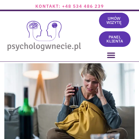
KONTAKT: +48 534 486 239
UMÓW
WIZYTĘ
PANEL
KLIENTA