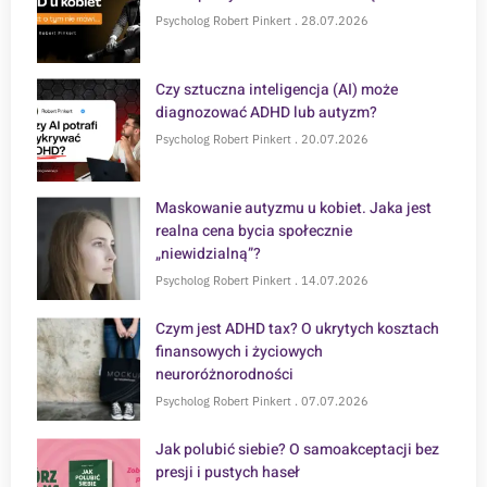
Psycholog Robert Pinkert
28.07.2026
Czy sztuczna inteligencja (AI) może
diagnozować ADHD lub autyzm?
Psycholog Robert Pinkert
20.07.2026
Maskowanie autyzmu u kobiet. Jaka jest
realna cena bycia społecznie
„niewidzialną”?
Psycholog Robert Pinkert
14.07.2026
Czym jest ADHD tax? O ukrytych kosztach
finansowych i życiowych
neuroróżnorodności
Psycholog Robert Pinkert
07.07.2026
Jak polubić siebie? O samoakceptacji bez
presji i pustych haseł
Psycholog Robert Pinkert
30.06.2026