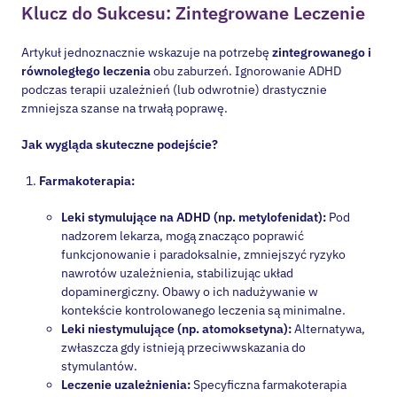
Artykuł jednoznacznie wskazuje na potrzebę
zintegrowanego i
równoległego leczenia
obu zaburzeń. Ignorowanie ADHD
podczas terapii uzależnień (lub odwrotnie) drastycznie
zmniejsza szanse na trwałą poprawę.
Jak wygląda skuteczne podejście?
Farmakoterapia:
Leki stymulujące na ADHD (np. metylofenidat):
Pod
nadzorem lekarza, mogą znacząco poprawić
funkcjonowanie i paradoksalnie, zmniejszyć ryzyko
nawrotów uzależnienia, stabilizując układ
dopaminergiczny. Obawy o ich nadużywanie w
kontekście kontrolowanego leczenia są minimalne.
Leki niestymulujące (np. atomoksetyna):
Alternatywa,
zwłaszcza gdy istnieją przeciwwskazania do
stymulantów.
Leczenie uzależnienia:
Specyficzna farmakoterapia
(jeśli wskazana) wspierająca proces wychodzenia z