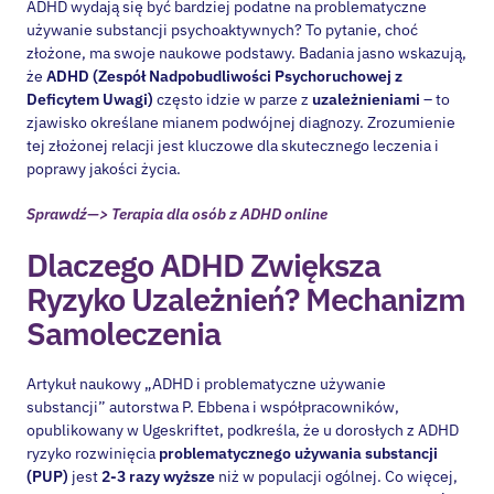
używanie substancji psychoaktywnych? To pytanie, choć
złożone, ma swoje naukowe podstawy. Badania jasno wskazują,
że
ADHD (Zespół Nadpobudliwości Psychoruchowej z
Deficytem Uwagi)
często idzie w parze z
uzależnieniami
– to
zjawisko określane mianem podwójnej diagnozy. Zrozumienie
tej złożonej relacji jest kluczowe dla skutecznego leczenia i
poprawy jakości życia.
Sprawdź—> Terapia dla osób z ADHD online
Dlaczego ADHD Zwiększa
Ryzyko Uzależnień? Mechanizm
Samoleczenia
Artykuł naukowy „ADHD i problematyczne używanie
substancji” autorstwa P. Ebbena i współpracowników,
opublikowany w Ugeskriftet, podkreśla, że u dorosłych z ADHD
ryzyko rozwinięcia
problematycznego używania substancji
(PUP)
jest
2-3 razy wyższe
niż w populacji ogólnej. Co więcej,
zaskakująco wysoki odsetek –
od 10% do nawet 40-50% osób