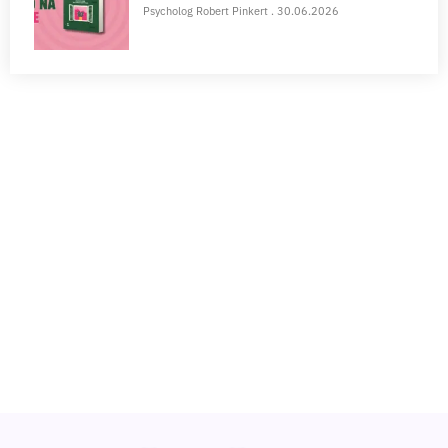
POTRZEBUJESZ WSPARCIA?
Zapisz się na konsultację online i zrób krok w
kierunku zdrowia psychicznego.
Wybierz specjalistę