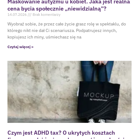
cena bycia społecznie „niewidzialną”?
14.07.2026
Brak komentarzy
Wyobraź sobie, że przez całe życie grasz rolę w spektaklu, do
którego nikt nie dał Ci scenariusza. Podpatrujesz innych,
kopiujesz ich miny, uśmiechasz się na
Czytaj więcej »
Czym jest ADHD tax? O ukrytych kosztach
finansowych i życiowych neuroróżnorodności