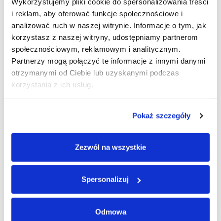
Wykorzystujemy pliki cookie do spersonalizowania treści
sprawny i przyjazny, a wszystkie etapy zostały
Czytaj więcej
i reklam, aby oferować funkcje społecznościowe i
jasno wyjaśnione. Pan Robert stworzył
analizować ruch w naszej witrynie. Informacje o tym, jak
komfortową atmosferę, dzięki której czułem się
swobodnie podczas diagnozy. Zdecydowanie
korzystasz z naszej witryny, udostępniamy partnerom
polecam jego usługi osobom poszukującym
społecznościowym, reklamowym i analitycznym.
Potwierdzono przez: Trustindex
rzetelnej diagnozy ADHD.
Partnerzy mogą połączyć te informacje z innymi danymi
otrzymanymi od Ciebie lub uzyskanymi podczas
korzystania z ich usług.
Przeczytaj
pozostałe
artykuły
Pokaż szczegóły
Zezwól na wszystkie
Spersonalizuj
Odmowa