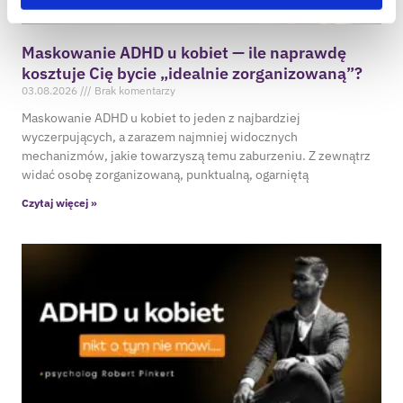
Maskowanie ADHD u kobiet — ile naprawdę
kosztuje Cię bycie „idealnie zorganizowaną”?
03.08.2026
Brak komentarzy
Maskowanie ADHD u kobiet to jeden z najbardziej
wyczerpujących, a zarazem najmniej widocznych
mechanizmów, jakie towarzyszą temu zaburzeniu. Z zewnątrz
widać osobę zorganizowaną, punktualną, ogarniętą
Czytaj więcej »