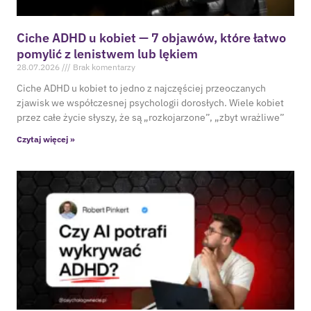
Ciche ADHD u kobiet — 7 objawów, które łatwo
pomylić z lenistwem lub lękiem
28.07.2026
Brak komentarzy
Ciche ADHD u kobiet to jedno z najczęściej przeoczanych
zjawisk we współczesnej psychologii dorosłych. Wiele kobiet
przez całe życie słyszy, że są „rozkojarzone”, „zbyt wrażliwe”
Czytaj więcej »