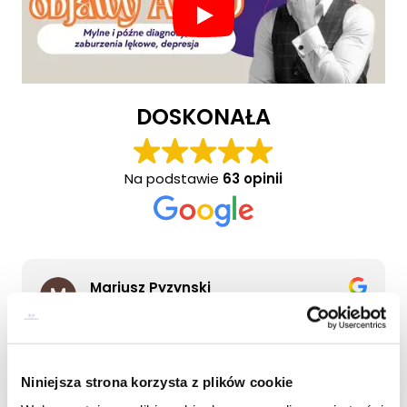
DOSKONAŁA
Na podstawie
63 opinii
Mariusz Pyzynski
1 miesiąc temu
Przechodziłem proces diagnostyczny ADHD u
pana Roberta i jestem bardzo zadowolony z
całego doświadczenia. Proces był
Niniejsza strona korzysta z plików cookie
przeprowadzony w sposób profesjonalny,