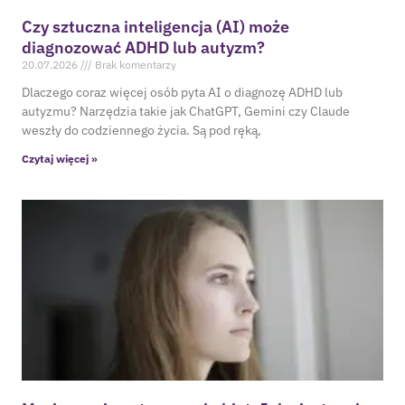
Czy sztuczna inteligencja (AI) może
diagnozować ADHD lub autyzm?
20.07.2026
Brak komentarzy
Dlaczego coraz więcej osób pyta AI o diagnozę ADHD lub
autyzmu? Narzędzia takie jak ChatGPT, Gemini czy Claude
weszły do codziennego życia. Są pod ręką,
Czytaj więcej »
Maskowanie autyzmu u kobiet. Jaka jest realna