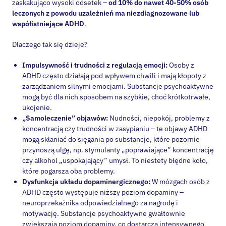
leczonych z powodu uzależnień ma niezdiagnozowane lub
współistniejące ADHD
.
Dlaczego tak się dzieje?
Impulsywność i trudności z regulacją emocji:
Osoby z
ADHD często działają pod wpływem chwili i mają kłopoty z
zarządzaniem silnymi emocjami. Substancje psychoaktywne
mogą być dla nich sposobem na szybkie, choć krótkotrwałe,
ukojenie.
„Samoleczenie” objawów:
Nudności, niepokój, problemy z
koncentracją czy trudności w zasypianiu – te objawy ADHD
mogą skłaniać do sięgania po substancje, które pozornie
przynoszą ulgę, np. stymulanty „poprawiające” koncentrację
czy alkohol „uspokajający” umysł. To niestety błędne koło,
które pogarsza oba problemy.
Dysfunkcja układu dopaminergicznego:
W mózgach osób z
ADHD często występuje niższy poziom dopaminy –
neuroprzekaźnika odpowiedzialnego za nagrodę i
motywację. Substancje psychoaktywne gwałtownie
zwiększają poziom dopaminy, co dostarcza intensywnego
„kopa” i prowadzi do szybszego rozwoju uzależnienia.