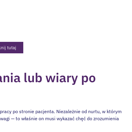
alisty?
e z dopasowanym do Ciebie specjalistą
knij tutaj
nia lub wiary po
pracy po stronie pacjenta. Niezależnie od nurtu, w którym
uwagi — to właśnie on musi wykazać chęć do zrozumienia