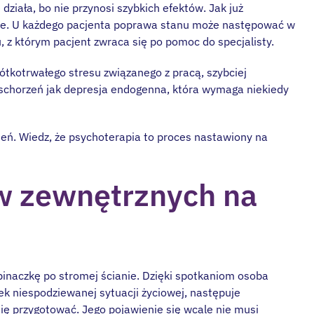
działa, bo nie przynosi szybkich efektów. Jak już
owe. U każdego pacjenta poprawa stanu może następować w
, z którym pacjent zwraca się po pomoc do specjalisty.
ótkotrwałego stresu związanego z pracą, szybciej
schorzeń jak depresja endogenna, która wymaga niekiedy
ień. Wiedz, że psychoterapia to proces nastawiony na
w zewnętrznych na
pinaczkę po stromej ścianie. Dzięki spotkaniom osoba
utek niespodziewanej sytuacji życiowej, następuje
się przygotować. Jego pojawienie się wcale nie musi