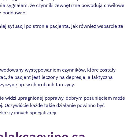
ynie sygnałem, że czynniki zewnętrzne powodują chwilowe
nie poddawać.
łej sytuacji po stronie pacjenta, jak również wsparcie ze
spowodowany występowaniem czynników, które zostały
ć, że pacjent jest leczony na depresję, a faktyczna
zyczynę np. w chorobach tarczycy.
 nie widzi upragnionej poprawy, dobrym posunięciem może
. Oczywiście każde takie działanie powinno być
karzy innych specjalizacji.
elaksacyjne są