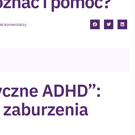
poznać i pomóc?
ak komentarzy
yczne ADHD”:
 zaburzenia