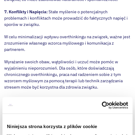
7. Konflikty i Napięcia:
Stałe myślenie o potencjalnych
problemach i konfliktach może prowadzić do faktycznych napięć i
sporów w związku.
W celu minimalizacji wpływu overthinkingu na związek, ważne jest
zrozumienie własnego wzorca myślowego i komunikacja z
partnerem.
Wyrażanie swoich obaw, wątpliwości i uczuć może pomóc w
wyjaśnieniu nieporozumień. Dla osób, które doświadczają
chronicznego overthinkingu, praca nad radzeniem sobie z tym
wzorcem myślowym za pomocą terapii lub technik zarządzania
stresem może być korzystna dla zdrowia związku.
Overthinking objawy
Nadmierne myślenie, znane jako overthinking, może
manifestować się poprzez różnorodne objawy i oznaki. Oto
niektóre z typowych objawów overthinkingu:
Niniejsza strona korzysta z plików cookie