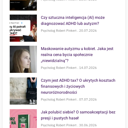
Czy sztuczna inteligencja (AI) może
diagnozować ADHD lub autyzm?
Psycholog Robert Pinkert
20.07.2026
Maskowanie autyzmu u kobiet. Jaka jest
realna cena bycia społecznie
„niewidzialną”?
Psycholog Robert Pinkert
14.07.2026
Czym jest ADHD tax? O ukrytych kosztach
finansowych i życiowych
neuroróżnorodności
Psycholog Robert Pinkert
07.07.2026
Jak polubić siebie? O samoakceptacji bez
presji i pustych haseł
Psycholog Robert Pinkert
30.06.2026