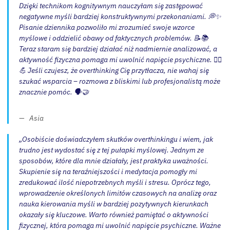
Dzięki technikom kognitywnym nauczyłam się zastępować
negatywne myśli bardziej konstruktywnymi przekonaniami. 💭✨
Pisanie dziennika pozwoliło mi zrozumieć swoje wzorce
myślowe i oddzielić obawy od faktycznych problemów. 📝📚
Teraz staram się bardziej działać niż nadmiernie analizować, a
aktywność fizyczna pomaga mi uwolnić napięcie psychiczne. 🏃‍♂️
💪 Jeśli czujesz, że overthinking Cię przytłacza, nie wahaj się
szukać wsparcia – rozmowa z bliskimi lub profesjonalistą może
znacznie pomóc. 🗣️🤝
Asia
„Osobiście doświadczyłem skutków overthinkingu i wiem, jak
trudno jest wydostać się z tej pułapki myślowej. Jednym ze
sposobów, które dla mnie działały, jest praktyka uważności.
Skupienie się na teraźniejszości i medytacja pomogły mi
zredukować ilość niepotrzebnych myśli i stresu. Oprócz tego,
wprowadzenie określonych limitów czasowych na analizę oraz
nauka kierowania myśli w bardziej pozytywnych kierunkach
okazały się kluczowe. Warto również pamiętać o aktywności
fizycznej, która pomaga mi uwolnić napięcie psychiczne. Ważne