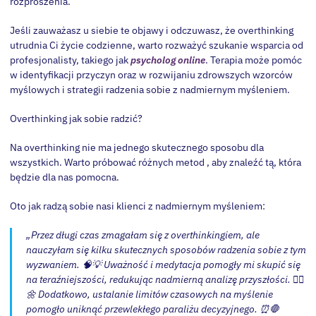
rozproszenia.
Jeśli zauważasz u siebie te objawy i odczuwasz, że overthinking
utrudnia Ci życie codzienne, warto rozważyć szukanie wsparcia od
profesjonalisty, takiego jak
psycholog online
. Terapia może pomóc
w identyfikacji przyczyn oraz w rozwijaniu zdrowszych wzorców
myślowych i strategii radzenia sobie z nadmiernym myśleniem.
Overthinking jak sobie radzić?
Na overthinking nie ma jednego skutecznego sposobu dla
wszystkich. Warto próbować różnych metod , aby znaleźć tą, która
będzie dla nas pomocna.
Oto jak radzą sobie nasi klienci z nadmiernym myśleniem:
„Przez długi czas zmagałam się z overthinkingiem, ale
nauczyłam się kilku skutecznych sposobów radzenia sobie z tym
wyzwaniem. 🧠💡 Uważność i medytacja pomogły mi skupić się
na teraźniejszości, redukując nadmierną analizę przyszłości. 🧘‍♀️
🌼 Dodatkowo, ustalanie limitów czasowych na myślenie
pomogło uniknąć przewlekłego paraliżu decyzyjnego. ⏰🛑