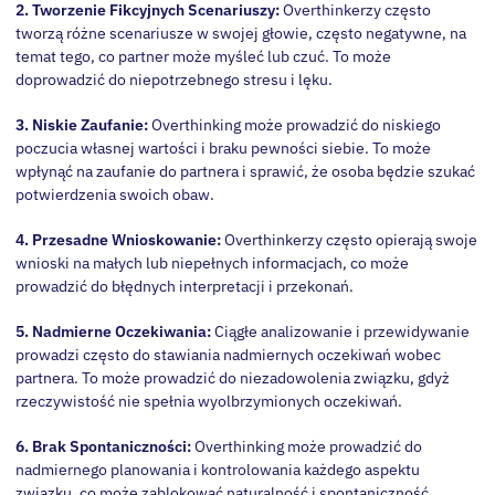
2. Tworzenie Fikcyjnych Scenariuszy:
Overthinkerzy często
tworzą różne scenariusze w swojej głowie, często negatywne, na
temat tego, co partner może myśleć lub czuć. To może
doprowadzić do niepotrzebnego stresu i lęku.
3. Niskie Zaufanie:
Overthinking może prowadzić do niskiego
poczucia własnej wartości i braku pewności siebie. To może
wpłynąć na zaufanie do partnera i sprawić, że osoba będzie szukać
potwierdzenia swoich obaw.
4. Przesadne Wnioskowanie:
Overthinkerzy często opierają swoje
wnioski na małych lub niepełnych informacjach, co może
prowadzić do błędnych interpretacji i przekonań.
5. Nadmierne Oczekiwania:
Ciągłe analizowanie i przewidywanie
prowadzi często do stawiania nadmiernych oczekiwań wobec
partnera. To może prowadzić do niezadowolenia związku, gdyż
rzeczywistość nie spełnia wyolbrzymionych oczekiwań.
6. Brak Spontaniczności:
Overthinking może prowadzić do
nadmiernego planowania i kontrolowania każdego aspektu
związku, co może zablokować naturalność i spontaniczność.