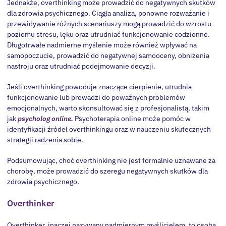
Jednakże, overthinking może prowadzić do negatywnych skutków
dla zdrowia psychicznego. Ciągła analiza, ponowne rozważanie i
przewidywanie różnych scenariuszy mogą prowadzić do wzrostu
poziomu stresu, lęku oraz utrudniać funkcjonowanie codzienne.
Długotrwałe nadmierne myślenie może również wpływać na
samopoczucie, prowadzić do negatywnej samooceny, obniżenia
nastroju oraz utrudniać podejmowanie decyzji.
Jeśli overthinking powoduje znaczące cierpienie, utrudnia
funkcjonowanie lub prowadzi do poważnych problemów
emocjonalnych, warto skonsultować się z profesjonalistą, takim
jak
psycholog online.
Psychoterapia online może pomóc w
identyfikacji źródeł overthinkingu oraz w nauczeniu skutecznych
strategii radzenia sobie.
Podsumowując, choć overthinking nie jest formalnie uznawane za
chorobę, może prowadzić do szeregu negatywnych skutków dla
zdrowia psychicznego.
Overthinker
Overthinker, inaczej nazywany nadmiernym myślicielem, to osoba,