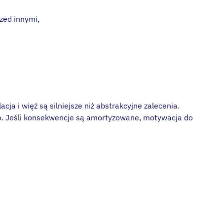
zed innymi,
cja i więź są silniejsze niż abstrakcyjne zalecenia.
ko. Jeśli konsekwencje są amortyzowane, motywacja do
się nad terapią
eń online?