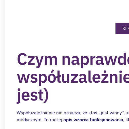
Sprawdź naszą ofertę
Kli
Czym naprawdę
współuzależnie
jest)
Współuzależnienie nie oznacza, że ktoś „jest winny” uz
medycznym. To raczej
opis wzorca funkcjonowania
, 