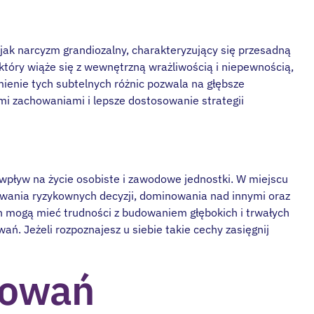
jak narcyzm grandiozalny, charakteryzujący się przesadną
który wiąże się z wewnętrzną wrażliwością i niepewnością,
enie tych subtelnych różnic pozwala na głębsze
i zachowaniami i lepsze dostosowanie strategii
pływ na życie osobiste i zawodowe jednostki. W miejscu
wania ryzykownych decyzji, dominowania nad innymi oraz
ch mogą mieć trudności z budowaniem głębokich i trwałych
ań. Jeżeli rozpoznajesz u siebie takie cechy zasięgnij
howań