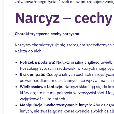
zrównoważonego życia. Jeżeli masz potrzebujesz zasię
Narcyz – cechy
Charakterystyczne cechy narcyzmu
Narcyzm charakteryzuje się szeregiem specyficznych c
Należą do nich:
Potrzeba podziwu
: Narcyzi pragną ciągłego uwielbi
Poszukują sytuacji i środowisk, w których mogą by
Brak empatii
: Osoby o silnych cechach narcystycz
odzwierciedlaniem uczuć innych, co wpływa na ich r
Wielkościowe fantazje
: Narcyzi skłaniają się do 
który często nie ma pokrycia w rzeczywistości. Mo
wyjątkowości i talentach.
Manipulacja i wykorzystywanie innych
: Aby osiągn
innych, nie zważając na konsekwencje swoich działa