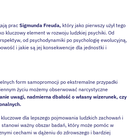
ają prac
Sigmunda Freuda,
który jako pierwszy użył tego
ko kluczowy element w rozwoju ludzkiej psychiki. Od
erspektyw, od psychodynamiki po psychologię ewolucyjną,
wość i jakie są jej konsekwencje dla jednostki i
telnych form samopromocji po ekstremalne przypadki
ziennym życiu możemy obserwować narcystyczne
anie uwagi, nadmierna dbałość o własny wizerunek, czy
sonalnych.
st kluczowe dla lepszego pojmowania ludzkich zachowań i
zm stanowi ważny obszar badań, który może pomóc w
cznymi cechami w dążeniu do zdrowszego i bardziej