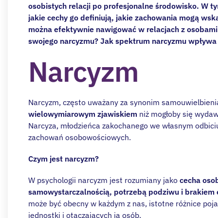
osobistych relacji po profesjonalne środowisko. W t
jakie cechy go definiują, jakie zachowania mogą wsk
można efektywnie nawigować w relacjach z osobami 
swojego narcyzmu? Jak spektrum narcyzmu wpływa 
Narcyzm
Narcyzm, często uważany za synonim samouwielbienia
wielowymiarowym zjawiskiem
niż mogłoby się wydaw
Narcyza, młodzieńca zakochanego we własnym odbiciu, 
zachowań osobowościowych.
Czym jest narcyzm?
W psychologii narcyzm jest rozumiany jako
cecha oso
samowystarczalnością, potrzebą podziwu i brakiem 
może być obecny w każdym z nas, istotne różnice poja
jednostki i otaczających ją osób.