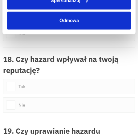
Spersonalizuj
Tak
Odmowa
Nie
18. Czy hazard wpływał na twoją
reputację?
Tak
Nie
19. Czy uprawianie hazardu