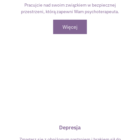
Pracujcie nad swoim związkiem w bezpiecznej
przestrzeni, którą zapewni Wam psychoterapeuta.
Więcej
Depresja
Zmagasz się z obniżonym nastrojem i brakiem sił do