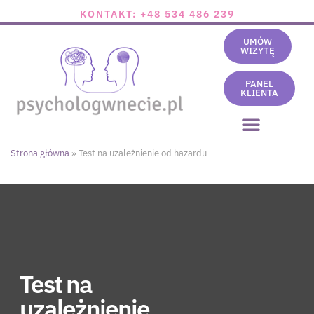
KONTAKT: +48 534 486 239
UMÓW
WIZYTĘ
PANEL
KLIENTA
Strona główna
»
Test na uzależnienie od hazardu
Test na
uzależnienie