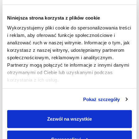
Nie
Niniejsza strona korzysta z plików cookie
Wykorzystujemy pliki cookie do spersonalizowania treści
16. Czy kiedykolwiek uprawiałeś
i reklam, aby oferować funkcje społecznościowe i
hazard, aby zdobyć pieniądze na
analizować ruch w naszej witrynie. Informacje o tym, jak
korzystasz z naszej witryny, udostępniamy partnerom
spłatę długów albo by rozwiązać
społecznościowym, reklamowym i analitycznym.
finansowe trudności?
Partnerzy mogą połączyć te informacje z innymi danymi
otrzymanymi od Ciebie lub uzyskanymi podczas
korzystania z ich usług.
Tak
Pokaż szczegóły
Nie
Zezwól na wszystkie
17. Czy kiedykolwiek odczuwałeś
wyrzuty sumienia po grze?