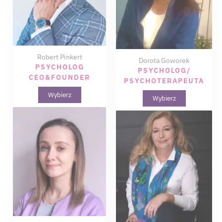
Robert Pinkert
Dorota Goworek
PSYCHOLOG
PSYCHOLOG/
CEO&FOUNDER
PSYCHOTERAPEUTA
Wybierz
Wybierz