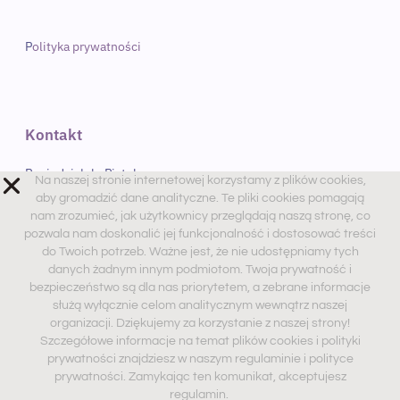
P
olityka prywatności
Kontakt
Poniedziałek- Piątek
Na naszej stronie internetowej korzystamy z plików cookies,
9:00 – 17:00
aby gromadzić dane analityczne. Te pliki cookies pomagają
nam zrozumieć, jak użytkownicy przeglądają naszą stronę, co
Sobota
pozwala nam doskonalić jej funkcjonalność i dostosować treści
do Twoich potrzeb. Ważne jest, że nie udostępniamy tych
9:00 – 13:00 PM
danych żadnym innym podmiotom. Twoja prywatność i
Telefon. 534-486-239
bezpieczeństwo są dla nas priorytetem, a zebrane informacje
służą wyłącznie celom analitycznym wewnątrz naszej
Mail. dobry@psychologwnecie.pl
organizacji. Dziękujemy za korzystanie z naszej strony!
Szczegółowe informacje na temat plików cookies i polityki
prywatności znajdziesz w naszym regulaminie i polityce
prywatności. Zamykając ten komunikat, akceptujesz
Zaobserwuj nas
regulamin.